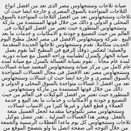
صيانة ثلاجات وستنجهاوس مصر الذى تعد من افضل انواع
الثلاجات المتواجدة بالسوق المصرى و خارجة ايضا حيث ان
ثلاجات وستنجهاوس تعد من افضل الثلاجات المتواجدة بالسوق
المحلى و الدولى و ذالك من خلال قوتها المستمدة من ماركة
وستنجهاوس المتطورة حيث تعتبر من افضل التوكيلات فى
العالم من حيث التصنيع و جودتة و الامكانيات و خدمات ما بعد
البيع . شركة وستنجهاوس الافضل فى مصر لجعل مطبخ اليوم
الحديث متكاملاً، تقدم وستنجهاوس ثلاجاتها الجديدة المتقدمة
والعملية؛ لتعكس ذوقك الرفيع في المطبخ كما نقوم بعمل
صيانة الجهاز بالمنزل لطمأنينه وراحه العميل مع صيانه دورية
لمدة عام مجاناً .. نقوم بصيانة الغسالة بالمنزل مع صيانة لمده
عام كامل من مركز صيانة وستنجهاوس المعتمد صيانة غسالات
وستنجهاوس مصر تعد الافضل فى مجال الغسالات المتواجدة
بالسوق المصرى و خارجة ايضا حيث ان غسالات وستنجهاوس
تعد من افضل 3 غسالات متواجدة بالسوق المحلى و الدولى و
ذالك من خلال قوتها المستمدة من ماركة وستنجهاوس
المتطورة حيث تعتبر من افضل التوكيلات فى العالم من حيث
التصنيع و جودتة و الامكانيات و خدمات ما بعد البيع و خدمة
العملاء و قطع الغيار و غيرها كثيرا من الاسباب غسالات
وستنجهاوس مصر تكنولوجيا متقدمة لجعل الغسيل متعة
بالفعل. ويعتبر هذا الغسالات المنزلية .. تقدر تتصل بتوكيل
ثلاجات وستنجهاوس كل يوم ماعدا العطلات الرسمية والجمعة
من خلال التوجه الى صفحة اتصل بنا ولو بتتصفح الموقع من